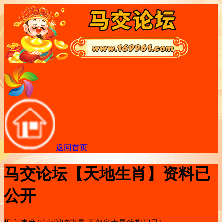
返回首页
马交论坛【天地生肖】资料已
公开