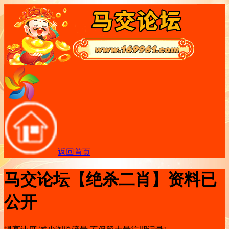
返回首页
马交论坛【绝杀二肖】资料已
公开