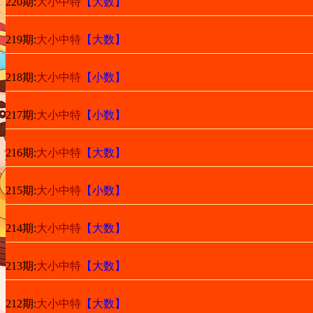
220期:
大小中特
【大数】
219期:
大小中特
【大数】
218期:
大小中特
【小数】
217期:
大小中特
【小数】
216期:
大小中特
【大数】
215期:
大小中特
【小数】
214期:
大小中特
【大数】
213期:
大小中特
【大数】
212期:
大小中特
【大数】