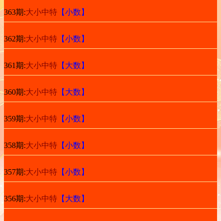
363期:
大小中特
【小数】
362期:
大小中特
【小数】
361期:
大小中特
【大数】
360期:
大小中特
【大数】
359期:
大小中特
【小数】
358期:
大小中特
【小数】
357期:
大小中特
【小数】
356期:
大小中特
【大数】