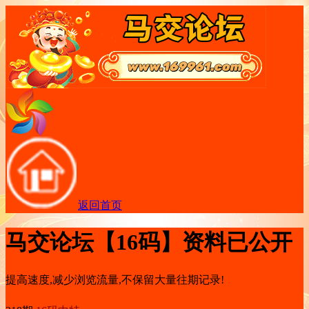
返回首页
马交论坛【16码】资料已公开
提高速度,减少浏览流量,不保留大量往期记录!