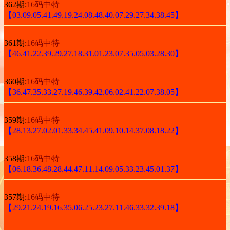
362期:
16码中特
【03.09.05.41.49.19.24.08.48.40.07.29.27.34.38.45】
361期:
16码中特
【46.41.22.39.29.27.18.31.01.23.07.35.05.03.28.30】
360期:
16码中特
【36.47.35.33.27.19.46.39.42.06.02.41.22.07.38.05】
359期:
16码中特
【28.13.27.02.01.33.34.45.41.09.10.14.37.08.18.22】
358期:
16码中特
【06.18.36.48.28.44.47.11.14.09.05.33.23.45.01.37】
357期:
16码中特
【29.21.24.19.16.35.06.25.23.27.11.46.33.32.39.18】