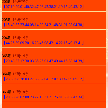
206期:
16码中特
【07.10.29.01.40.32.47.26.45.38.21.19.15.49.43.12】
205期:
16码中特
【15.40.37.23.44.08.14.29.34.21.48.31.01.28.04.30】
204期:
16码中特
【44.26.39.09.20.16.23.46.08.42.14.22.15.49.13.41】
365期:
16码中特
【20.43.37.12.30.03.35.25.01.47.49.44.15.38.14.39】
364期:
16码中特
【23.30.08.28.03.27.33.37.04.17.07.39.47.09.05.12】
363期:
16码中特
【20.36.28.07.08.23.22.13.31.21.25.41.35.02.43.34】