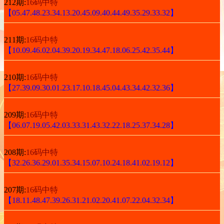
212期:
16码中特
【05.47.48.23.34.13.20.45.09.40.44.49.35.29.33.32】
211期:
16码中特
【10.09.46.02.04.39.20.19.34.47.18.06.25.42.35.44】
210期:
16码中特
【27.39.09.30.01.23.17.10.18.45.04.43.34.42.32.36】
209期:
16码中特
【06.07.19.05.42.03.33.31.43.32.22.18.25.37.34.28】
208期:
16码中特
【32.26.36.29.01.35.34.15.07.10.24.18.41.02.19.12】
207期:
16码中特
【18.11.48.47.39.26.31.21.02.20.41.07.22.04.32.34】