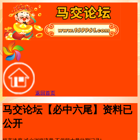
返回首页
马交论坛【必中六尾】资料已
公开