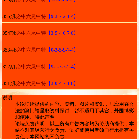
355期:
必中六尾中特
【9-3-7-2-1-4】
354期:
必中六尾中特
【3-5-4-6-7-8】
353期:
必中六尾中特
【0-3-5-9-7-4】
352期:
必中六尾中特
【9-1-3-7-5-4】
351期:
必中六尾中特
【3-0-4-7-1-8】
说明
本论坛所提供的内容、资料、图片和资讯，只应用在合
法的澳门福星彩资料探讨，暂不适用于其它，外围博彩
和使用。特此声明！
论坛免责声明：以上所有广告内容均为赞助商提供，本
站不对其经营行为负责。浏览或使用者须自行承担有关
责任，本网站恕不负责。