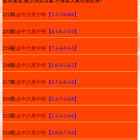
提高速度,减少浏览流量,不保留大量往期记录!
221期:
必中六尾中特
【5-2-7-9-8-6】
220期:
必中六尾中特
【4-1-6-2-5-0】
219期:
必中六尾中特
【7-2-4-0-6-5】
218期:
必中六尾中特
【1-6-9-5-4-2】
217期:
必中六尾中特
【2-7-1-9-3-8】
216期:
必中六尾中特
【5-3-7-2-6-8】
215期:
必中六尾中特
【2-3-4-5-9-6】
214期:
必中六尾中特
【2-9-6-7-3-0】