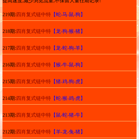
提高速度,减少浏览流量,不保留大量往期记录!
219期:
四肖复式链中特
【蛇-马-鼠-狗】
218期:
四肖复式链中特
【龙-狗-猴-猪】
217期:
四肖复式链中特
【龙-蛇-狗-羊】
216期:
四肖复式链中特
【猴-牛-鼠-狗】
215期:
四肖复式链中特
【猪-鸡-狗-虎】
214期:
四肖复式链中特
【蛇-猴-鸡-虎】
213期:
四肖复式链中特
【鼠-蛇-猪-牛】
212期:
四肖复式链中特
【羊-龙-兔-猪】