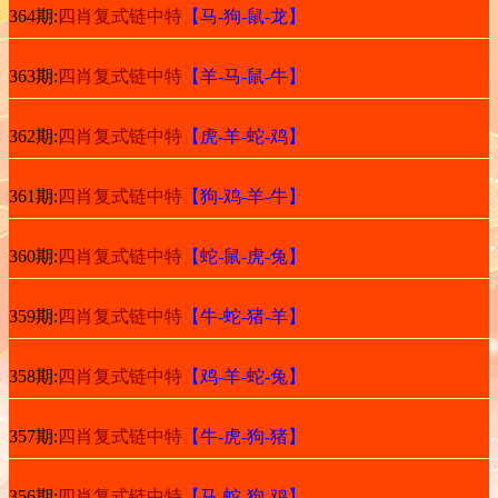
364期:
四肖复式链中特
【马-狗-鼠-龙】
363期:
四肖复式链中特
【羊-马-鼠-牛】
362期:
四肖复式链中特
【虎-羊-蛇-鸡】
361期:
四肖复式链中特
【狗-鸡-羊-牛】
360期:
四肖复式链中特
【蛇-鼠-虎-兔】
359期:
四肖复式链中特
【牛-蛇-猪-羊】
358期:
四肖复式链中特
【鸡-羊-蛇-兔】
357期:
四肖复式链中特
【牛-虎-狗-猪】
356期:
四肖复式链中特
【马-蛇-狗-鸡】