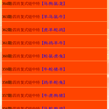
364期:
四肖复式链中特
【马-狗-鼠-龙】
363期:
四肖复式链中特
【羊-马-鼠-牛】
362期:
四肖复式链中特
【虎-羊-蛇-鸡】
361期:
四肖复式链中特
【狗-鸡-羊-牛】
360期:
四肖复式链中特
【蛇-鼠-虎-兔】
359期:
四肖复式链中特
【牛-蛇-猪-羊】
358期:
四肖复式链中特
【鸡-羊-蛇-兔】
357期:
四肖复式链中特
【牛-虎-狗-猪】
356期:
四肖复式链中特
【马-蛇-狗-鸡】