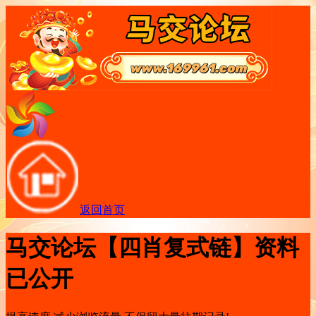
返回首页
马交论坛【四肖复式链】资料
已公开