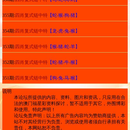
355期:
四肖复式链中特
【蛇-猴-狗-猪】
354期:
四肖复式链中特
【龙-虎-兔-猴】
353期:
四肖复式链中特
【猴-猪-蛇-羊】
352期:
四肖复式链中特
【蛇-猪-牛-猴】
351期:
四肖复式链中特
【狗-兔-马-猴】
说明
本论坛所提供的内容、资料、图片和资讯，只应用在合
法的澳门福星彩资料探讨，暂不适用于其它，外围博彩
和使用。特此声明！
论坛免责声明：以上所有广告内容均为赞助商提供，本
站不对其经营行为负责。浏览或使用者须自行承担有关
责任，本网站恕不负责。