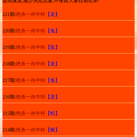
提高速度,减少浏览流量,不保留大量往期记录!
221期:
绝杀一肖中特
【龙】
220期:
绝杀一肖中特
【兔】
219期:
绝杀一肖中特
【鼠】
218期:
绝杀一肖中特
【龙】
217期:
绝杀一肖中特
【兔】
216期:
绝杀一肖中特
【龙】
215期:
绝杀一肖中特
【蛇】
214期:
绝杀一肖中特
【猴】