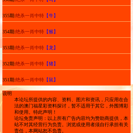
355期:
绝杀一肖中特
【牛】
354期:
绝杀一肖中特
【猴】
353期:
绝杀一肖中特
【龙】
352期:
绝杀一肖中特
【猪】
351期:
绝杀一肖中特
【鼠】
说明
本论坛所提供的内容、资料、图片和资讯，只应用在合
法的澳门福星彩资料探讨，暂不适用于其它，外围博彩
和使用。特此声明！
论坛免责声明：以上所有广告内容均为赞助商提供，本
站不对其经营行为负责。浏览或使用者须自行承担有关
责任，本网站恕不负责。