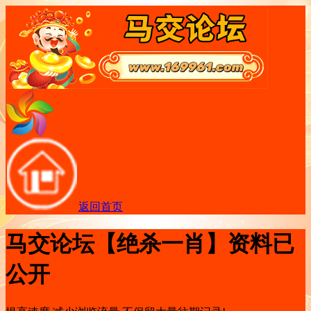
返回首页
马交论坛【绝杀一肖】资料已
公开